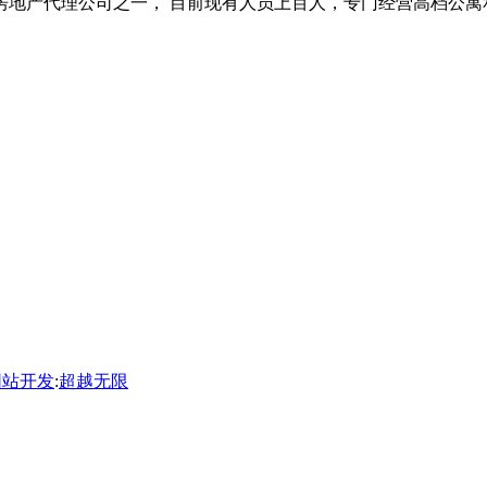
的房地产代理公司之一， 目前现有人员上百人，专门经营高档公
网站开发
:
超越无限