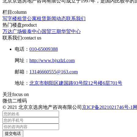
北京京选房地产咨询有限公司成立于1997年，是国内比较早
栏目
column
写字楼租赁
公寓租赁
新闻动态
联系我们
热门楼盘
product
万达广场
银泰中心
国贸三期
华贸中心
联系我们
contact us
电话：
010-65009388
网址：
http://www.bjxzlzl.com
邮箱：
13146660555@163.com
地址：
北京市朝阳区建国路93号院12号楼6层701号
关注
focus on
微信二维码
© 2021 北京京选房地产咨询有限公司
京ICP备2021021746号-1
提交电话