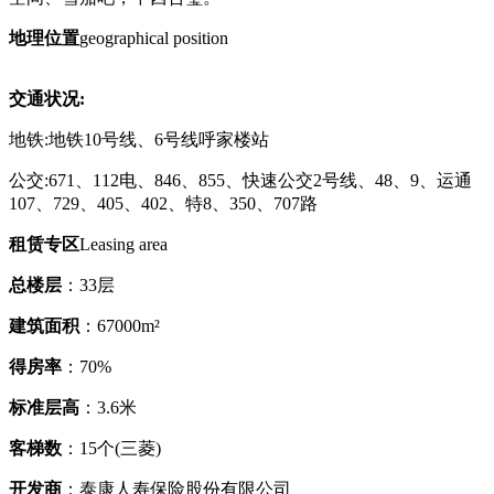
地理位置
geographical position
交通状况:
地铁:地铁10号线、6号线呼家楼站
公交:671、112电、846、855、快速公交2号线、48、9、运通
107、729、405、402、特8、350、707路
租赁专区
Leasing area
总楼层
：33层
建筑面积
：67000m²
得房率
：70%
标准层高
：3.6米
客梯数
：15个(三菱)
开发商
：泰康人寿保险股份有限公司