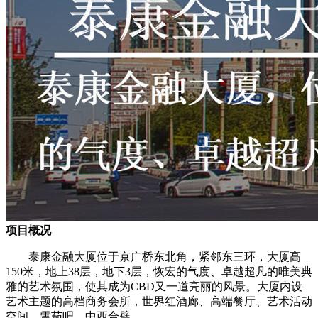
项目概况
泰康金融大厦位于京广桥东北角，紧邻东三环，大厦高
150米，地上38层，地下3层，恢宏的气度、卓越超凡的唯美典
雅的艺术氛围，使其成为CBD又一道亮丽的风景。大厦内设
艺术主题的高档商务会所，世界红酒廊、高端餐厅、艺术活动
空间、雪茄吧，中西合璧。