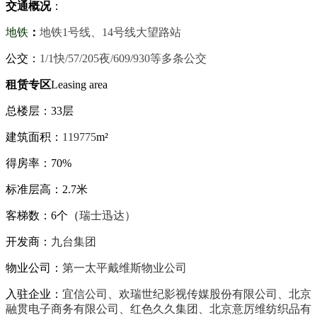
交通概况
：
地铁
：
地铁1号线、14号线大望路站
公交：
1/1快/57/205夜/609/930等多条公交
租赁专区
Leasing area
总楼层：33层
建筑面积：
119775
m²
得房率：70%
标准层高：2.7米
客梯数：6个（
瑞士迅达）
开发商：
九台集团
物业公司：
第一太平戴维斯物业公司
入驻企业：
宜信公司、欢瑞世纪影视传媒股份有限公司、北京
融贯电子商务有限公司、红色久久集团、北京意厉维纺织品有