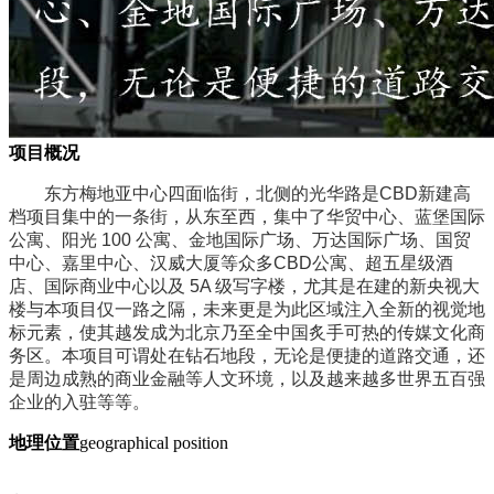
项目概况
东方梅地亚中心四面临街，北侧的光华路是CBD新建高
档项目集中的一条街，从东至西，集中了华贸中心、
蓝堡国际
公寓
、阳光 100 公寓、
金地国际广场
、万达国际广场、国贸
中心、
嘉里中心
、
汉威大厦
等众多CBD
公寓
、
超五星级酒
店、国际商业中心以及 5A 级写字楼，尤其是在建的新央视大
楼与本项目仅一路之隔，未来更是为此区域注入全新的视觉地
标元素，使其越发成为北京乃至全中国炙手可热的传媒文化商
务区。本项目可谓处在钻石地段，无论是便捷的道路交通，还
是周边成熟的商业金融等人文环境，以及越来越多世界五百强
企业的入驻等等
。
地理位置
geographical position