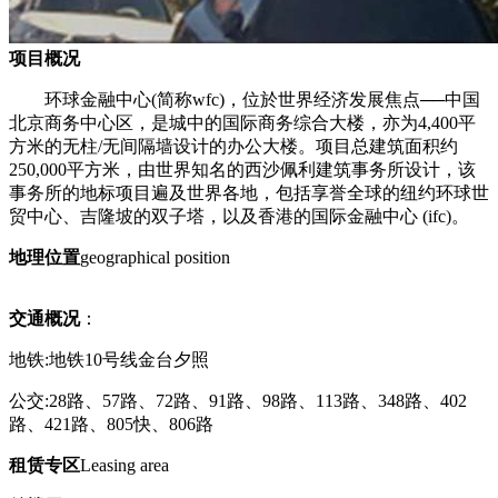
项目概况
环球金融中心(简称wfc)，位於世界经济发展焦点──中国
北京商务中心区，是城中的国际商务综合大楼，亦为
4,400平
方米的无柱/无间隔墙设计的办公大楼。项目总建筑面积约
250,000平方米，由世界知名的
西沙佩利建筑事务所设计，该
事务所的地标项目遍及世界各地，包括享誉全球的纽约环球世
贸中心、吉隆坡的双子塔，以及香港的国际金融中心 (ifc)。
地理位置
geographical position
交通概况
：
地铁:地铁10号线金台夕照
公交:28路、57路、72路、91路、98路、113路、348路、402
路、421路、805快、806路
租赁专区
Leasing area