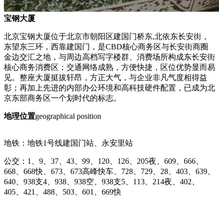
宝钢大厦
北京宝钢大厦
位于北京市朝阳区建国门桥东
,北依东长安街，
东望东三环，西靠建国门，是CBD核心商务区与长安街商圈
金边交汇之地，与周边高档写字楼群、消费场所构成东长安街
核心商务消费区；交通网络成熟，方便快捷，区位优势显而易
见。整座大厦挺拔轩昂，方正大气，与企业非凡气度相得益
彰；再加上先进的内部办公环境和高科技硬件配置，已成为北
京东部商务区一个划时代的标志。
地理位置
geographical position
地铁：地铁1号线建国门站、永安里站
公交：
1、9、37、43、99、120、126、205夜、609、666、
668、668快、673、673高峰快车、728、729、28、403、639、
640、938支4、938、938空、938支5、113、214夜、402、
405、421、488、503、601、669快