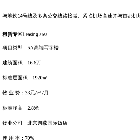
与地铁
号线及多条公交线路接驳、紧临机场高速并与首都机
14
租赁专区
Leasing area
项目类型：
5A
高端写字楼
建筑面积：16.6万
标准层面积：1920㎡
物 业 费：33元
㎡
月
/
/
标准净高：2.8米
物业公司：北京凯燕国际饭店
使 用 率：70%